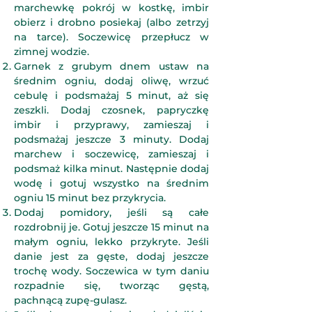
marchewkę pokrój w kostkę, imbir
obierz i drobno posiekaj (albo zetrzyj
na tarce). Soczewicę przepłucz w
zimnej wodzie.
Garnek z grubym dnem ustaw na
średnim ogniu, dodaj oliwę, wrzuć
cebulę i podsmażaj 5 minut, aż się
zeszkli. Dodaj czosnek, papryczkę
imbir i przyprawy, zamieszaj i
podsmażaj jeszcze 3 minuty. Dodaj
marchew i soczewicę, zamieszaj i
podsmaż kilka minut. Następnie dodaj
wodę i gotuj wszystko na średnim
ogniu 15 minut bez przykrycia.
Dodaj pomidory, jeśli są całe
rozdrobnij je. Gotuj jeszcze 15 minut na
małym ogniu, lekko przykryte. Jeśli
danie jest za gęste, dodaj jeszcze
trochę wody. Soczewica w tym daniu
rozpadnie się, tworząc gęstą,
pachnącą zupę-gulasz.