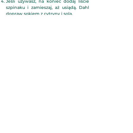
Jeśli używasz, na koniec dodaj liście
szpinaku i zamieszaj, aż usiądą. Dahl
dopraw sokiem z cytryny i solą.
Wariacje:
Jarmuż zamiast szpinaku
- użyj liści
jarmużu (bez twardych łodyg), są
twardsze niż szpinak, więc dodaj je
trochę wcześniej do gotowania.
Kolendra
- użyj całego pęczka zamiast
szpinaku lub użyj dodatkowo. Łodyżki
oddziel od liści, pokrój je i dodaj do
smażenia razem z czosnkiem i
przyprawami. Liście dodaj na końcu.
Jedna puszka pomidorów więcej
–
danie będzie rzadsze, podobne do
zupy.
Możesz podawać z jogurtem greckim
zmieszanym ze świeżym ogórkiem
albo rzodkiewką – taki dodatek dodaj
daniu świeżości.