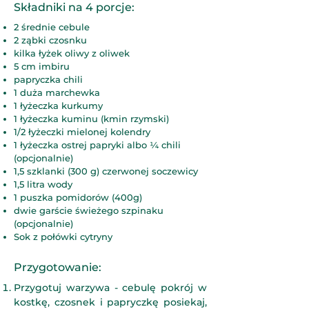
Składniki na 4 porcje:
2 średnie cebule
2 ząbki czosnku
kilka łyżek oliwy z oliwek
5 cm imbiru
papryczka chili
1 duża marchewka
1 łyżeczka kurkumy
1 łyżeczka kuminu (kmin rzymski)
1/2 łyżeczki mielonej kolendry
1 łyżeczka ostrej papryki albo ¼ chili
(opcjonalnie)
1,5 szklanki (300 g) czerwonej soczewicy
1,5 litra wody
1 puszka pomidorów (400g)
dwie garście świeżego szpinaku
(opcjonalnie)
Sok z połówki cytryny
Przygotowanie:
Przygotuj warzywa - cebulę pokrój w
kostkę, czosnek i papryczkę posiekaj,